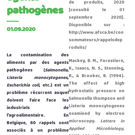
de produits, 2020
pathogènes
[consulté le 01
septembre 2020].
Disponible sur :
01.09.2020
http://www.afsca.be/con
sommateurs/rappelsdep
roduits/
La contamination des
Mackey, B. M., Forestiere,
aliments par des agents
K., Isaacs, N. S., Stenning,
pathogènes (
Salmonella,
R., & Brooker, B. (1994).
Listeria monocytogenes,
The effect of high
Escherichia coli
, etc.) est un
hydrostatic pressure on
problème récurrent auquel
Salmonella thompson and
doivent faire face les
Listeria monocytogenes
industriels de
examined by electron
l’agroalimentaire. En
microscopy.
Letters in
Belgique, 60 rappels sont
Applied Microbiology
,
associés à un problème