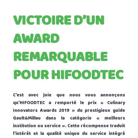
VICTOIRE D’UN
AWARD
REMARQUABLE
POUR HIFOODTEC
C’est avec joie que nous vous annonçons
qu’HIFOODTEC a remporté le prix « Culinary
Innovators Awards 2019 » du prestigieux guide
Gault&Millau dans la catégorie « meilleurs
institution ou service ». Cette récompense traduit
l’intérêt et la qualité unique du service intégré