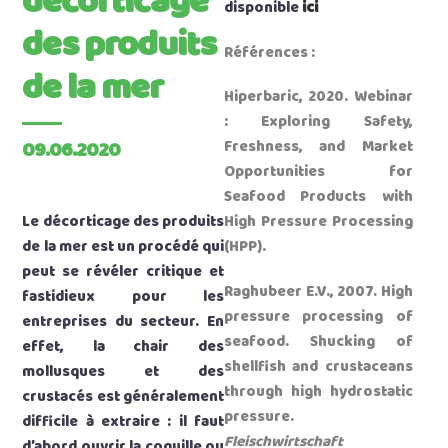
décorticage
disponible
ici
des produits
Références :
de la mer
Hiperbaric, 2020. Webinar
: Exploring Safety,
09.06.2020
Freshness, and Market
Opportunities for
Seafood Products with
Le décorticage des produits
High Pressure Processing
de la mer est un procédé qui
(HPP).
peut se révéler critique et
Raghubeer E.V., 2007. High
fastidieux pour les
pressure processing of
entreprises du secteur. En
seafood. Shucking of
effet, la chair des
shellfish and crustaceans
mollusques et des
through high hydrostatic
crustacés est généralement
pressure.
difficile à extraire : il faut
Fleischwirtschaft
d’abord ouvrir la coquille ou